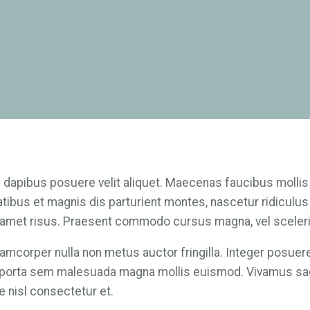
is dapibus posuere velit aliquet. Maecenas faucibus mol
tibus et magnis dis parturient montes, nascetur ridiculu
amet risus. Praesent commodo cursus magna, vel sceleris
mcorper nulla non metus auctor fringilla. Integer posuere 
m porta sem malesuada magna mollis euismod. Vivamus sagi
 nisl consectetur et.