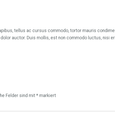
sce dapibus, tellus ac cursus commodo, tortor mauris condi
lor auctor. Duis mollis, est non commodo luctus, nisi erat 
che Felder sind mit
*
markiert