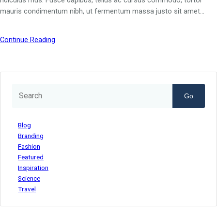
ridiculus mus. Fusce dapibus, tellus ac cursus commodo, tortor
mauris condimentum nibh, ut fermentum massa justo sit amet…
Continue Reading
Go
Blog
Branding
Fashion
Featured
Inspiration
Science
Travel